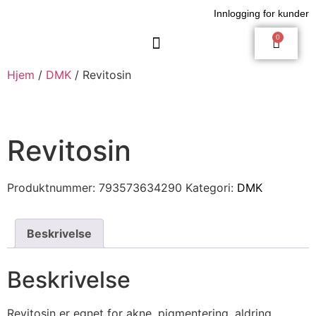
Innlogging for kunder
0
Innlogging for kunder
Hjem
/
DMK
/ Revitosin
Revitosin
Produktnummer:
793573634290
Kategori:
DMK
Beskrivelse
Beskrivelse
Revitosin er egnet for akne, pigmentering, aldring,